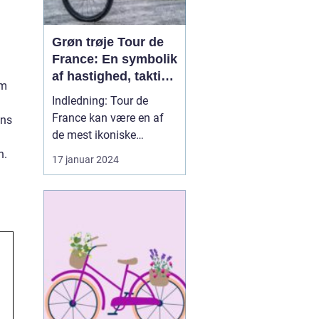
Grøn trøje Tour de
France: En symbolik
af hastighed, taktik
om
og udholdenhed
Indledning: Tour de
France kan være en af
ens
de mest ikoniske
cykelløb i verden, og
n.
17 januar 2024
med dette fantastiske
løb kommer også nogle
unikke og prestigefyldte
priser. En af disse priser
er den eftertragtede
"grøn trøje Tour de
France" et symbol på
hastighed...