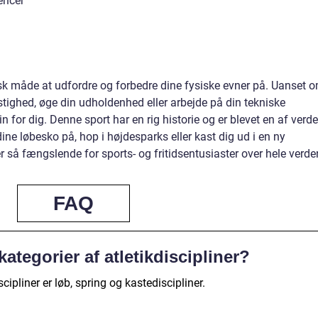
encer
stisk måde at udfordre og forbedre dine fysiske evner på. Uanset 
astighed, øge din udholdenhed eller arbejde på din tekniske
in for dig. Denne sport har en rig historie og er blevet en af verd
e løbesko på, hop i højdesparks eller kast dig ud i en ny
r så fængslende for sports- og fritidsentusiaster over hele verde
FAQ
ategorier af atletikdiscipliner?
cipliner er løb, spring og kastediscipliner.