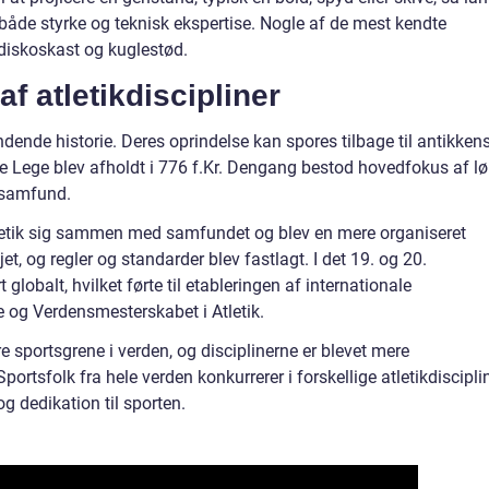
både styrke og teknisk ekspertise. Nogle af de mest kendte
 diskoskast og kuglestød.
af atletikdiscipliner
ndende historie. Deres oprindelse kan spores tilbage til antikken
 Lege blev afholdt i 776 f.Kr. Dengang bestod hovedfokus af lø
s samfund.
etik sig sammen med samfundet og blev en mere organiseret
øjet, og regler og standarder blev fastlagt. I det 19. og 20.
globalt, hvilket førte til etableringen af internationale
og Verdensmesterskabet i Atletik.
e sportsgrene i verden, og disciplinerne er blevet mere
ortsfolk fra hele verden konkurrerer i forskellige atletikdiscipli
g dedikation til sporten.