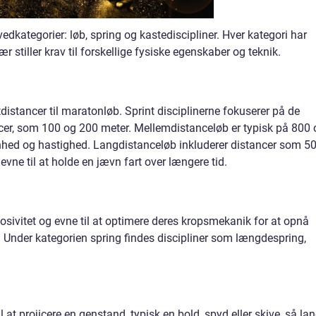
vedkategorier: løb, spring og kastediscipliner. Hver kategori har
r stiller krav til forskellige fysiske egenskaber og teknik.
ntdistancer til maratonløb. Sprint disciplinerne fokuserer på de
tancer, som 100 og 200 meter. Mellemdistanceløb er typisk på 800
hed og hastighed. Langdistanceløb inkluderer distancer som 5
vne til at holde en jævn fart over længere tid.
losivitet og evne til at optimere deres kropsmekanik for at opnå
g. Under kategorien spring findes discipliner som længdespring,
l at projicere en genstand, typisk en bold, spyd eller skive, så lan