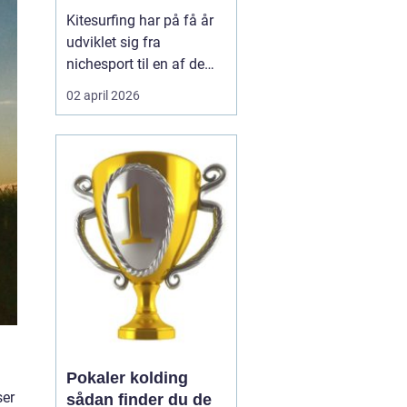
Kitesurfing har på få år
udviklet sig fra
nichesport til en af de
mest eftertragtede
02 april 2026
vandsportsaktiviteter
langs de danske kyster.
Mange kigger mod de
lange, lavvandede
strande og stabile vinde i
Nordsjælland, når de
vil...
Pokaler kolding
ser
sådan finder du de