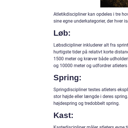
Atletikdiscipliner kan opdeles i tre ho
sine egne underkategorier, der hver isæ
Løb:
Løbsdicipliner inkluderer alt fra spri
hurtigste tider på relativt korte dis
1500 meter og kræver både udholden
og 10000 meter og udfordrer atleters e
Spring:
Springdiscipliner testes atleters eksp
stor højde eller længde i deres sprin
højdespring og tredobbelt spring.
Kast:
Kastediscipliner måler atleters evne ti