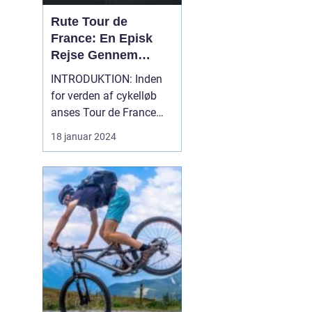
Rute Tour de
France: En Episk
Rejse Gennem
Historien
INTRODUKTION: Inden
for verden af cykelløb
anses Tour de France
som den ultimative
18 januar 2024
udfordring. Det er en
begivenhed, der samler
verdens bedste
cykelryttere til en tre uger
lang rute, der snor sig
igennem nogle af de
smukkeste landskaber i
Frankrig. S...