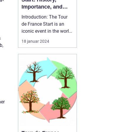
Importance, and
Evolution
Introduction: The Tour
de France Start is an
iconic event in the world
s
of cycling, captivating
18 januar 2024
b,
sports and leisure
enthusiasts from across
the globe. This article
delves into the history,
significance, and
evolution of the Tour de
France Start, provid...
ner