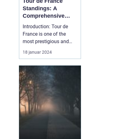
Tour de France
Standings: A
Comprehensive
Guide for Sports
Introduction: Tour de
Enthusiasts
France is one of the
most prestigious and
grueling bicycle races in
18 januar 2024
the world. With its rich
history, challenging
terrains, and fierce
competition, it
captivates the attention
of sports enthusiasts
globally. In this article,
we ...