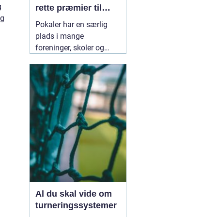
g
rette præmier til
ng
enhver begivenhed
Pokaler har en særlig
plads i mange
foreninger, skoler og
virksomheder i
Trekantsområdet. En
pokal markerer ikke kun
en sejr, men også
fællesskab, indsats og
gode oplevelser. Når
arrangører leder efter
02
januar 2026
Al du skal vide om
turneringssystemer