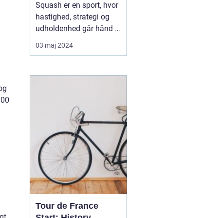
Squash er en sport, hvor
hastighed, strategi og
udholdenhed går hånd i
hånd. Den test af fysisk
03 maj 2024
og mental styrke, som
sporten repræsenterer,
har gjort den yderst
populær på verdensplan.
 og
Når man arrangerer
000
squashturneringer,
kræves der et pålideligt
o...
Tour de France
gt
Start: History,