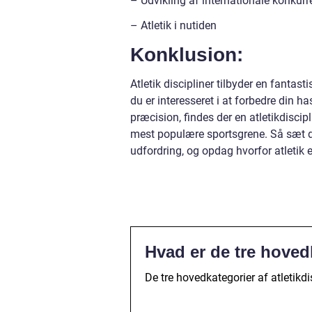
– Udvikling af internationale konkurr
– Atletik i nutiden
Konklusion:
Atletik discipliner tilbyder en fanta
du er interesseret i at forbedre din h
præcision, findes der en atletikdiscipl
mest populære sportsgrene. Så sæt din
udfordring, og opdag hvorfor atletik e
Hvad er de tre hovedk
De tre hovedkategorier af atletikdis