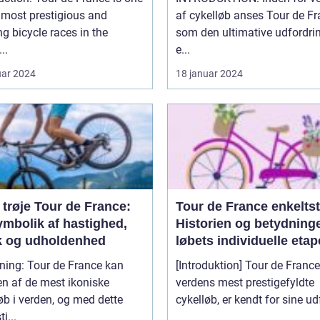
 most prestigious and
af cykelløb anses Tour de F
ng bicycle races in the
som den ultimative udfordrin
..
e...
uar 2024
18 januar 2024
trøje Tour de France:
Tour de France enkeltst
ymbolik af hastighed,
Historien og betydning
ik og udholdenhed
løbets individuelle etap
 de France kan
[Introduktion] Tour de France,
n af de mest ikoniske
verdens mest prestigefyldte
øb i verden, og med dette
cykelløb, er kendt for sine udf
i...