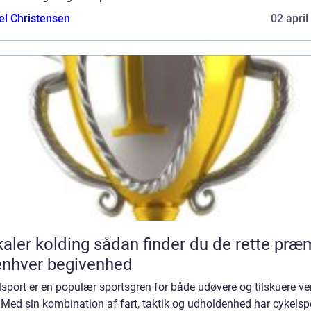
el Christensen
02 april
lding sådan finder du de rette præmier
 enhver begivenhed
sport er en populær sportsgren for både udøvere og tilskuere v
 Med sin kombination af fart, taktik og udholdenhed har cykelsp