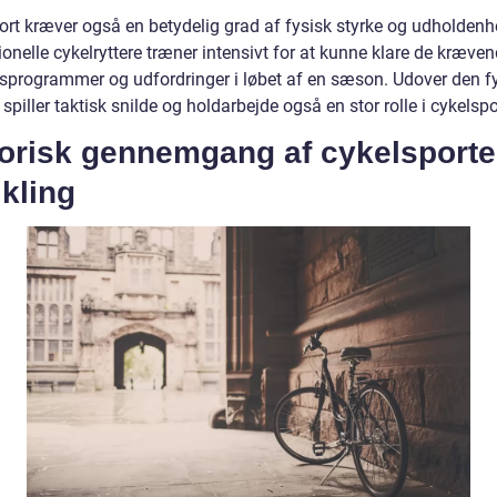
ort kræver også en betydelig grad af fysisk styrke og udholdenh
onelle cykelryttere træner intensivt for at kunne klare de kræve
sprogrammer og udfordringer i løbet af en sæson. Udover den f
spiller taktisk snilde og holdarbejde også en stor rolle i cykelspo
torisk gennemgang af cykelsport
kling