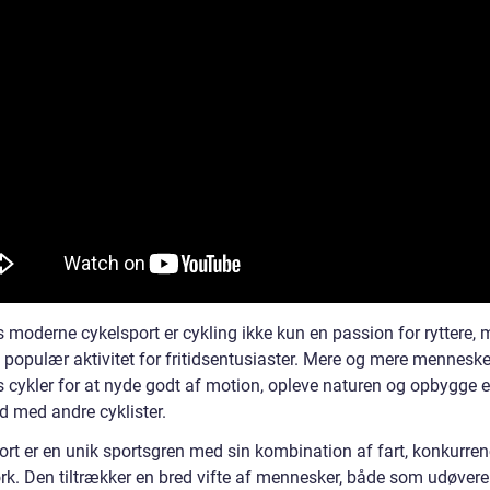
s moderne cykelsport er cykling ikke kun en passion for ryttere,
 populær aktivitet for fritidsentusiaster. Mere og mere menneske
s cykler for at nyde godt af motion, opleve naturen og opbygge e
 med andre cyklister.
ort er en unik sportsgren med sin kombination af fart, konkurre
k. Den tiltrækker en bred vifte af mennesker, både som udøvere