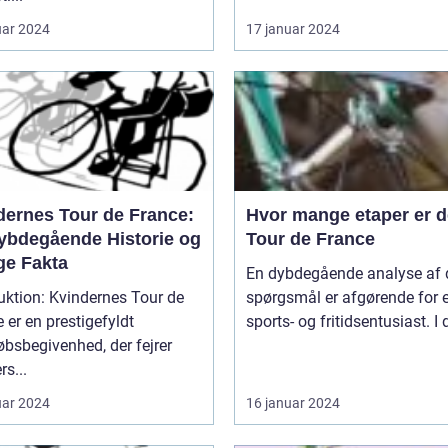
uar 2024
17 januar 2024
dernes Tour de France:
Hvor mange etaper er de
ybdegående Historie og
Tour de France
ge Fakta
En dybdegående analyse af 
uktion: Kvindernes Tour de
spørgsmål er afgørende for 
 er en prestigefyldt
sports- og fritidsentusiast. I 
øbsbegivenhed, der fejrer
rs...
uar 2024
16 januar 2024