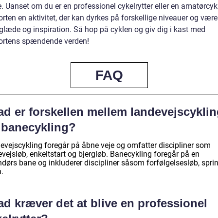
e. Uanset om du er en professionel cykelrytter eller en amatørcykli
rten en aktivitet, der kan dyrkes på forskellige niveauer og være
l glæde og inspiration. Så hop på cyklen og giv dig i kast med
ortens spændende verden!
FAQ
ad er forskellen mellem landevejscykli
 banecykling?
evejscykling foregår på åbne veje og omfatter discipliner som
vejsløb, enkeltstart og bjergløb. Banecykling foregår på en
dørs bane og inkluderer discipliner såsom forfølgelsesløb, sprin
n.
d kræver det at blive en professionel