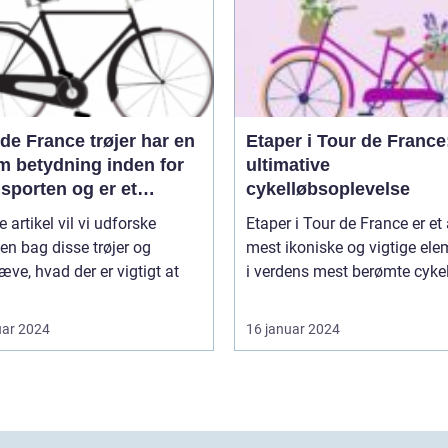
de France trøjer har en
Etaper i Tour de France
m betydning inden for
ultimative
sporten og er et
cykelløbsoplevelse
ol på repræsentation
e artikel vil vi udforske
Etaper i Tour de France er et
æstation for de
ien bag disse trøjer og
mest ikoniske og vigtige ele
gende ryttere
ve, hvad der er vigtigt at
i verdens mest berømte cykell
.
uar 2024
16 januar 2024