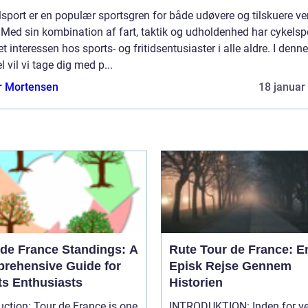
sport er en populær sportsgren for både udøvere og tilskuere v
 Med sin kombination af fart, taktik og udholdenhed har cykelsp
t interessen hos sports- og fritidsentusiaster i alle aldre. I denne
el vil vi tage dig med p...
r Mortensen
18 januar
 de France Standings: A
Rute Tour de France: E
rehensive Guide for
Episk Rejse Gennem
ts Enthusiasts
Historien
uction: Tour de France is one
INTRODUKTION: Inden for v