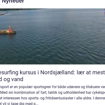
e Nyheder
esurfing kursus i Nordsjælland: lær at mest
d og vand
sport er en populær sportsgren for både udøvere og tilskuere v
 Med sin kombination af fart, taktik og udholdenhed har cykelsp
t interessen hos sports- og fritidsentusiaster i alle aldre. I denne
el vil vi tage dig med p...