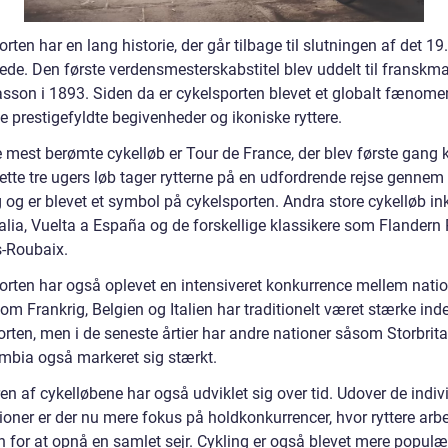
rten har en lang historie, der går tilbage til slutningen af det 19.
ede. Den første verdensmesterskabstitel blev uddelt til fransk
sson i 1893. Siden da er cykelsporten blevet et globalt fænom
 prestigefyldte begivenheder og ikoniske ryttere.
 mest berømte cykelløb er Tour de France, der blev første gang k
ette tre ugers løb tager rytterne på en udfordrende rejse gennem
 og er blevet et symbol på cykelsporten. Andra store cykelløb in
talia, Vuelta a España og de forskellige klassikere som Flandern
s-Roubaix.
orten har også oplevet en intensiveret konkurrence mellem natio
m Frankrig, Belgien og Italien har traditionelt været stærke ind
orten, men i de seneste årtier har andre nationer såsom Storbrit
mbia også markeret sig stærkt.
en af cykelløbene har også udviklet sig over tid. Udover de indiv
oner er der nu mere fokus på holdkonkurrencer, hvor ryttere arbe
for at opnå en samlet sejr. Cykling er også blevet mere popul