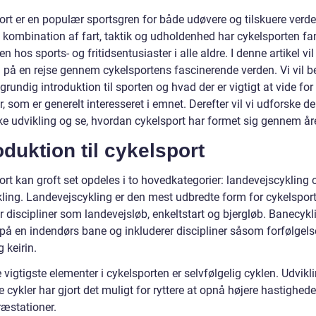
ort er en populær sportsgren for både udøvere og tilskuere verde
 kombination af fart, taktik og udholdenhed har cykelsporten fa
en hos sports- og fritidsentusiaster i alle aldre. I denne artikel vil
 på en rejse gennem cykelsportens fascinerende verden. Vi vil 
rundig introduktion til sporten og hvad der er vigtigt at vide for
, som er generelt interesseret i emnet. Derefter vil vi udforske d
ske udvikling og se, hvordan cykelsport har formet sig gennem år
oduktion til cykelsport
rt kan groft set opdeles i to hovedkategorier: landevejscykling 
ling. Landevejscykling er den mest udbredte form for cykelspor
 discipliner som landevejsløb, enkeltstart og bjergløb. Banecykl
 på en indendørs bane og inkluderer discipliner såsom forfølgels
g keirin.
 vigtigste elementer i cykelsporten er selvfølgelig cyklen. Udvikl
cykler har gjort det muligt for ryttere at opnå højere hastighede
ræstationer.