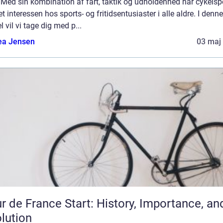
 Med sin kombination af fart, taktik og udholdenhed har cykelsp
t interessen hos sports- og fritidsentusiaster i alle aldre. I denne
el vil vi tage dig med p...
ea Jensen
03 maj
r de France Start: History, Importance, an
lution