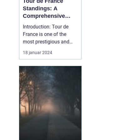
Tour de France
Standings: A
Comprehensive
Guide for Sports
Introduction: Tour de
Enthusiasts
France is one of the
most prestigious and
grueling bicycle races in
18 januar 2024
the world. With its rich
history, challenging
terrains, and fierce
competition, it
captivates the attention
of sports enthusiasts
globally. In this article,
we ...