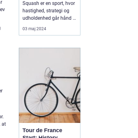
r
Squash er en sport, hvor
lev
hastighed, strategi og
udholdenhed går hånd i
hånd. Den test af fysisk
g
03 maj 2024
og mental styrke, som
sporten repræsenterer,
har gjort den yderst
populær på verdensplan.
Når man arrangerer
squashturneringer,
kræves der et pålideligt
o...
er
r.
 at
Tour de France
Start: History,