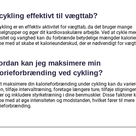
cykling effektivt til vægttab?
ykling er en effektiv aktivitet for vægttab, da det bruger mange
elgrupper og øger dit kardiovaskulære arbejde. Ved at cykle me
nsitet og varighed kan du forbrænde betydelige mængder kalorie
pe med at skabe et kalorieunderskud, der er nødvendigt for vægt
ordan kan jeg maksimere min
lorieforbrænding ved cykling?
at maksimere din kalorieforbrænding under cykling kan du varier
n, tilføje intervaltræning, foretage længere ture, tilføje stigninger
er og inkludere styrketræning i dine benmuskler. Disse faktorer 
pe med at øge intensiteten og modstanden, hvilket fører til mere
rieforbrænding.