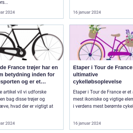
rs...
uar 2024
16 januar 2024
de France trøjer har en
Etaper i Tour de France
m betydning inden for
ultimative
sporten og er et
cykelløbsoplevelse
ol på repræsentation
e artikel vil vi udforske
Etaper i Tour de France er et
æstation for de
ien bag disse trøjer og
mest ikoniske og vigtige ele
gende ryttere
ve, hvad der er vigtigt at
i verdens mest berømte cykell
.
uar 2024
16 januar 2024