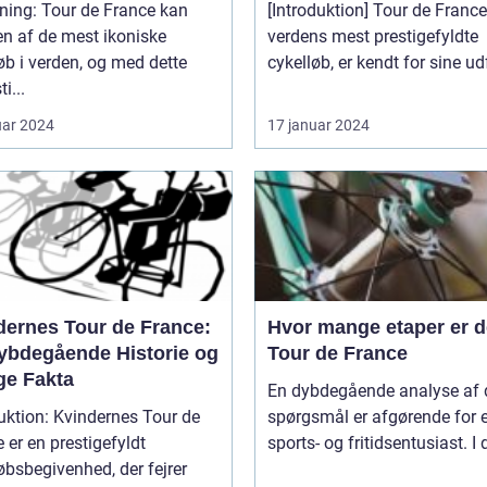
 de France kan
[Introduktion] Tour de France,
n af de mest ikoniske
verdens mest prestigefyldte
øb i verden, og med dette
cykelløb, er kendt for sine udf
i...
uar 2024
17 januar 2024
dernes Tour de France:
Hvor mange etaper er de
ybdegående Historie og
Tour de France
ge Fakta
En dybdegående analyse af 
uktion: Kvindernes Tour de
spørgsmål er afgørende for 
 er en prestigefyldt
sports- og fritidsentusiast. I 
øbsbegivenhed, der fejrer