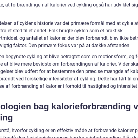
, at forbrændingen af kalorier ved cykling også har udviklet sig
delsen af cyklens historie var det primære formål med at cykle a
a et sted til et andet. Folk brugte cyklen som et praktisk
tmiddel, og antallet af kalorier, der blev forbrændt, blev ikke bet
vigtig faktor. Den primære fokus var på at dække afstanden.
en begyndte cykling at blive betragtet som en motionsform, og f
e at blive mere bevidste om forbrændingen af kalorier. Videnska
gelser blev udført for at bestemme den præcise mængde af kalor
brændt ved forskellige intensiteter af cykling. Dette har ført til e
se af forbrænding af kalorier i forhold til hastighed og intensite
iologien bag kalorieforbrænding 
ing
orstå, hvorfor cykling er en effektiv måde at forbrænde kalorier p
at forstå den fysiologiske proces bag kalorieforbrænding. Når du 