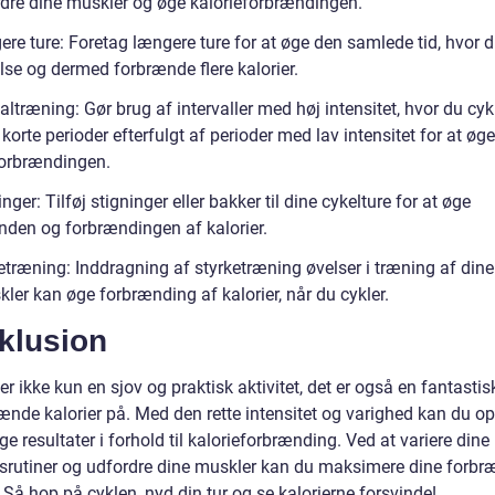
rdre dine muskler og øge kalorieforbrændingen.
re ture: Foretag længere ture for at øge den samlede tid, hvor du
se og dermed forbrænde flere kalorier.
valtræning: Gør brug af intervaller med høj intensitet, hvor du cyk
i korte perioder efterfulgt af perioder med lav intensitet for at øge
forbrændingen.
inger: Tilføj stigninger eller bakker til dine cykelture for at øge
den og forbrændingen af kalorier.
etræning: Inddragning af styrketræning øvelser i træning af dine
ler kan øge forbrænding af kalorier, når du cykler.
klusion
er ikke kun en sjov og praktisk aktivitet, det er også en fantast
rænde kalorier på. Med den rette intensitet og varighed kan du o
ge resultater i forhold til kalorieforbrænding. Ved at variere dine
srutiner og udfordre dine muskler kan du maksimere dine forbr
. Så hop på cyklen, nyd din tur og se kalorierne forsvinde!