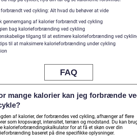
 forbrændt ved cykling: Alt hvad du behøver at vide
sk gennemgang af kalorier forbrændt ved cykling
gien bag kalorieforbrænding ved cykling
nskabelige tilgang til at estimere kalorieforbrænding ved cyklin
tips til at maksimere kalorieforbrænding under cykling
ion
FAQ
or mange kalorier kan jeg forbrænde v
cykle?
den af kalorier, der forbrændes ved cykling, afhænger af flere
orer som kropsvægt, intensitet, terræn og modstand. Du kan bru
e kalorieforbrændingskalkulator for at få et skøn over din
rieforbrænding baseret på dine specifikke oplysninger.