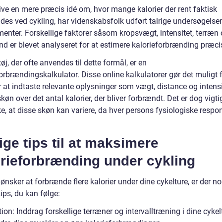
ive en mere præcis idé om, hvor mange kalorier der rent faktisk
des ved cykling, har videnskabsfolk udført talrige undersøgelse
menter. Forskellige faktorer såsom kropsvægt, intensitet, terræn
d er blevet analyseret for at estimere kalorieforbrænding præcis
øj, der ofte anvendes til dette formål, er en
orbrændingskalkulator. Disse online kalkulatorer gør det muligt 
r at indtaste relevante oplysninger som vægt, distance og intens
skøn over det antal kalorier, der bliver forbrændt. Det er dog vigti
, at disse skøn kan variere, da hver persons fysiologiske respon
ige tips til at maksimere
orieforbrænding under cykling
ønsker at forbrænde flere kalorier under dine cykelture, er der no
tips, du kan følge:
tion: Inddrag forskellige terræner og intervalltræning i dine cykel