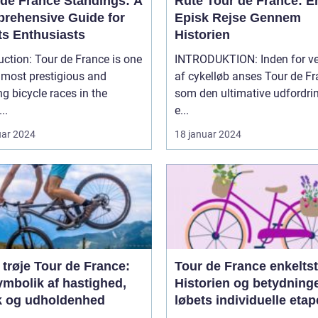
 de France Standings: A
Rute Tour de France: E
rehensive Guide for
Episk Rejse Gennem
ts Enthusiasts
Historien
uction: Tour de France is one
INTRODUKTION: Inden for v
 most prestigious and
af cykelløb anses Tour de F
ng bicycle races in the
som den ultimative udfordrin
..
e...
uar 2024
18 januar 2024
trøje Tour de France:
Tour de France enkeltst
ymbolik af hastighed,
Historien og betydning
ik og udholdenhed
løbets individuelle etap