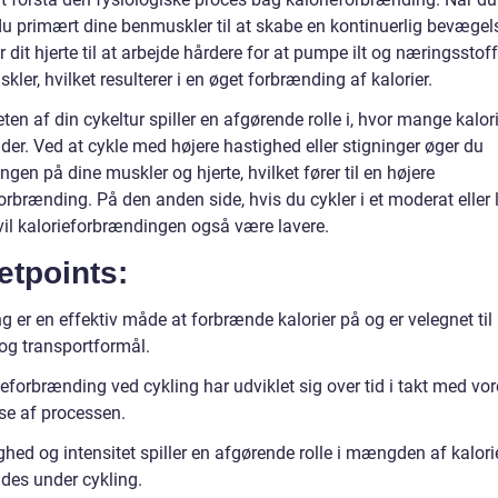
du primært dine benmuskler til at skabe en kontinuerlig bevægel
r dit hjerte til at arbejde hårdere for at pumpe ilt og næringsstoffe
kler, hvilket resulterer i en øget forbrænding af kalorier.
eten af din cykeltur spiller en afgørende rolle i, hvor mange kalor
der. Ved at cykle med højere hastighed eller stigninger øger du
ngen på dine muskler og hjerte, hvilket fører til en højere
orbrænding. På den anden side, hvis du cykler i et moderat eller 
vil kalorieforbrændingen også være lavere.
etpoints:
g er en effektiv måde at forbrænde kalorier på og er velegnet til
og transportformål.
eforbrænding ved cykling har udviklet sig over tid i takt med vo
lse af processen.
hed og intensitet spiller en afgørende rolle i mængden af kalorie
des under cykling.