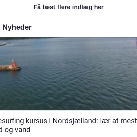
Få læst flere indlæg her
e Nyheder
esurfing kursus i Nordsjælland: lær at mest
d og vand