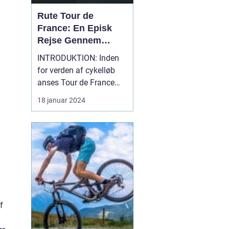
Rute Tour de
France: En Episk
Rejse Gennem
Historien
INTRODUKTION: Inden
for verden af cykelløb
anses Tour de France
som den ultimative
18 januar 2024
udfordring. Det er en
begivenhed, der samler
verdens bedste
cykelryttere til en tre uger
lang rute, der snor sig
igennem nogle af de
smukkeste landskaber i
Frankrig. S...
f
m