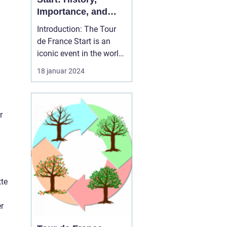
Importance, and
Evolution
Introduction: The Tour
de France Start is an
iconic event in the world
of cycling, captivating
18 januar 2024
sports and leisure
enthusiasts from across
the globe. This article
delves into the history,
r
significance, and
evolution of the Tour de
France Start, provid...
tte
r