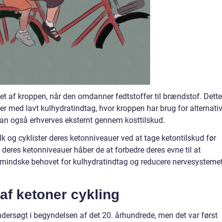
et af kroppen, når den omdanner fedtstoffer til brændstof. Dette
der med lavt kulhydratindtag, hvor kroppen har brug for alternati
 kan også erhverves eksternt gennem kosttilskud.
olk og cyklister deres ketonniveauer ved at tage ketontilskud før
 deres ketonniveauer håber de at forbedre deres evne til at
t, mindske behovet for kulhydratindtag og reducere nervesysteme
 af ketoner cykling
ndersøgt i begyndelsen af det 20. århundrede, men det var først