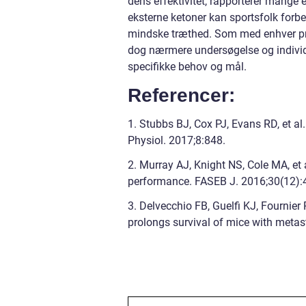
dens effektivitet, rapporterer mange el
eksterne ketoner kan sportsfolk forb
mindske træthed. Som med enhver pr
dog nærmere undersøgelse og individu
specifikke behov og mål.
Referencer:
1. Stubbs BJ, Cox PJ, Evans RD, et a
Physiol. 2017;8:848.
2. Murray AJ, Knight NS, Cole MA, et 
performance. FASEB J. 2016;30(12):
3. Delvecchio FB, Guelfi KJ, Fournier
prolongs survival of mice with metast