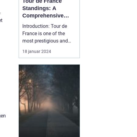
Tour de France
Standings: A
e
Comprehensive
et
Guide for Sports
Introduction: Tour de
Enthusiasts
France is one of the
most prestigious and
grueling bicycle races in
18 januar 2024
the world. With its rich
history, challenging
terrains, and fierce
competition, it
captivates the attention
of sports enthusiasts
globally. In this article,
we ...
gen