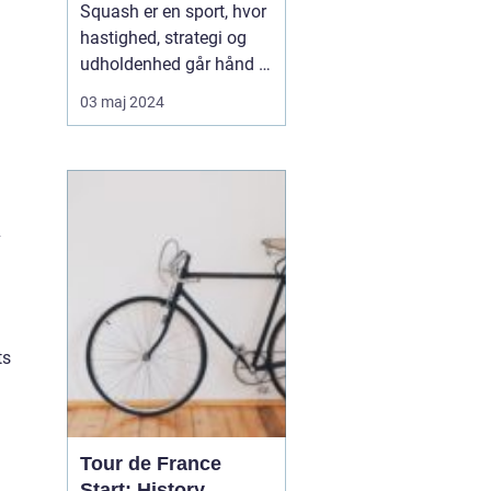
Squash er en sport, hvor
hastighed, strategi og
udholdenhed går hånd i
hånd. Den test af fysisk
03 maj 2024
og mental styrke, som
sporten repræsenterer,
har gjort den yderst
populær på verdensplan.
Når man arrangerer
v
squashturneringer,
kræves der et pålideligt
o...
ts
Tour de France
Start: History,