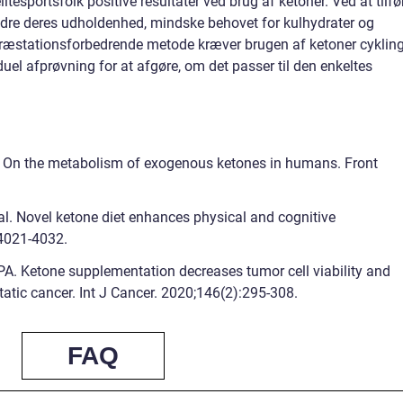
itesportsfolk positive resultater ved brug af ketoner. Ved at tilfø
edre deres udholdenhed, mindske behovet for kulhydrater og
æstationsforbedrende metode kræver brugen af ketoner cyklin
el afprøvning for at afgøre, om det passer til den enkeltes
l. On the metabolism of exogenous ketones in humans. Front
al. Novel ketone diet enhances physical and cognitive
4021-4032.
 PA. Ketone supplementation decreases tumor cell viability and
atic cancer. Int J Cancer. 2020;146(2):295-308.
FAQ