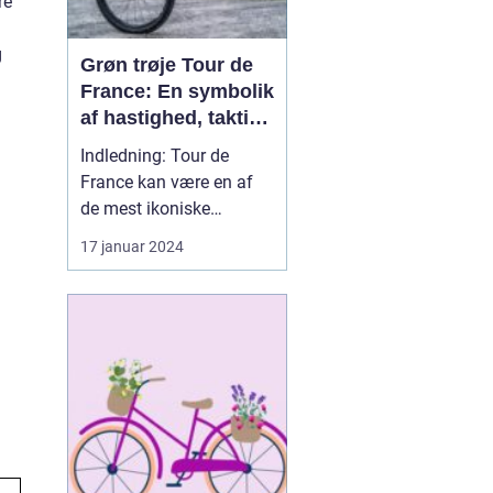
re
g
Grøn trøje Tour de
France: En symbolik
af hastighed, taktik
og udholdenhed
Indledning: Tour de
France kan være en af
de mest ikoniske
cykelløb i verden, og
17 januar 2024
med dette fantastiske
løb kommer også nogle
unikke og prestigefyldte
priser. En af disse priser
er den eftertragtede
"grøn trøje Tour de
France" et symbol på
hastighed...