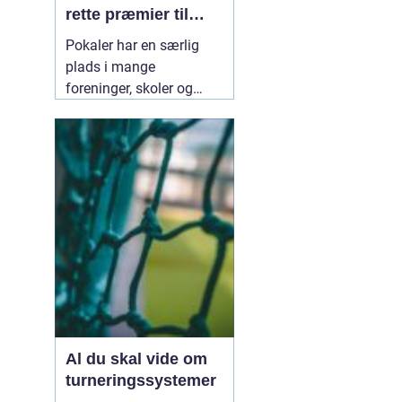
rette præmier til
enhver begivenhed
Pokaler har en særlig
plads i mange
foreninger, skoler og
virksomheder i
Trekantsområdet. En
pokal markerer ikke kun
en sejr, men også
fællesskab, indsats og
gode oplevelser. Når
arrangører leder efter
02
januar 2026
Al du skal vide om
turneringssystemer