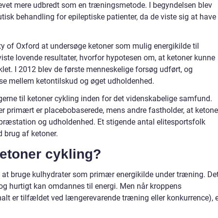
 blevet mere udbredt som en træningsmetode. I begyndelsen blev
sk behandling for epileptiske patienter, da de viste sig at have
ty of Oxford at undersøge ketoner som mulig energikilde til
iste lovende resultater, hvorfor hypotesen om, at ketoner kunne
klet. I 2012 blev de første menneskelige forsøg udført, og
else mellem ketontilskud og øget udholdenhed.
ngerne til ketoner cykling inden for det videnskabelige samfund.
ger primært er placebobaserede, mens andre fastholder, at ketone
re præstation og udholdenhed. Et stigende antal elitesportsfolk
d brug af ketoner.
etoner cykling?
til at bruge kulhydrater som primær energikilde under træning. De
g og hurtigt kan omdannes til energi. Men når kroppens
lt er tilfældet ved længerevarende træning eller konkurrence), e