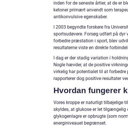
inden for de seneste årtier, at de er
ketoner primært anvendt som terapeuti
antikonvulsive egenskaber.
I 2003 begyndte forskere fra Universi
sportsudøvere. Forsøg udført på dyr v
forbedre præstation i sport, blev udvi
resultaterne viste en direkte forbind
I dag er der stadig variation i holdni
Nogle hævder, at de positive virknin
virkelig har potentialet til at forbed
rapporterer dog positive resultater ve
Hvordan fungerer k
Vores kroppe er naturligt tilbøjelige 
skyldes, at glukose er let tilgængeli
glykogenlagre er opbrugte (som norma
energiniveauet begrænset.