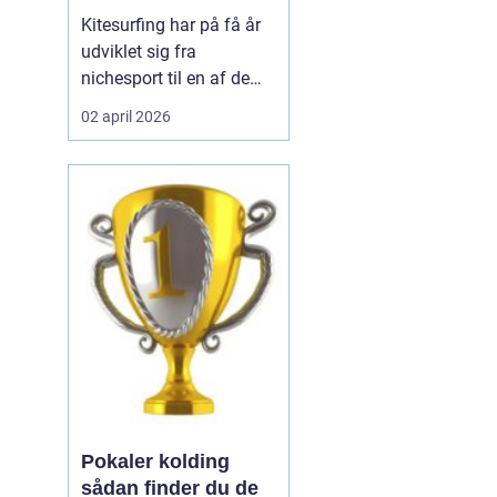
Kitesurfing har på få år
udviklet sig fra
nichesport til en af de
mest eftertragtede
02 april 2026
vandsportsaktiviteter
langs de danske kyster.
Mange kigger mod de
lange, lavvandede
strande og stabile vinde i
Nordsjælland, når de
vil...
Pokaler kolding
sådan finder du de