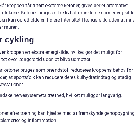
r kroppen får tilført eksterne ketoner, gives der et alternativt
r glukose. Ketoner bruges effektivt af musklerne som energikild
pen kan opretholde en højere intensitet i længere tid uden at nå 
er muren.
r cykling
er kroppen en ekstra energikilde, hvilket gør det muligt for
itet over længere tid uden at blive udmattet.
Når ketoner bruges som brændstof, reduceres kroppens behov for
der, at sportsfolk kan reducere deres kulhydratindtag og stadig
ræstationer.
ndske nervesystemets træthed, hvilket muliggør langvarig,
ketoner efter træning kan hjælpe med at fremskynde genopbygnin
elsmerter og inflammation.