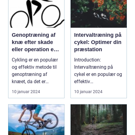
Genoptræning af
Intervaltræning på
knæ efter skade
cykel: Optimer din
eller operation er
præstation
afgørende for at
Cykling er en populær
Introduction:
genskabe mobilitet
og effektiv metode til
Intervaltræning på
og styrke i knæet
genoptræning af
cykel er en populær og
knæet, da det er
effektiv
skånsomt og skaber
træningsmetode, der
10 januar 2024
10 januar 2024
min...
har vundet stor...