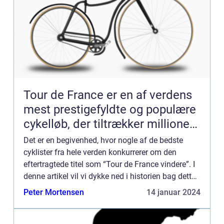
Tour de France er en af verdens
mest prestigefyldte og populære
cykelløb, der tiltrækker millioner
af tilskuere hvert år
Det er en begivenhed, hvor nogle af de bedste
cyklister fra hele verden konkurrerer om den
eftertragtede titel som “Tour de France vindere”. I
denne artikel vil vi dykke ned i historien bag dette
ikoniske løb, dets vindere og hvad der gør...
Peter Mortensen
14 januar 2024