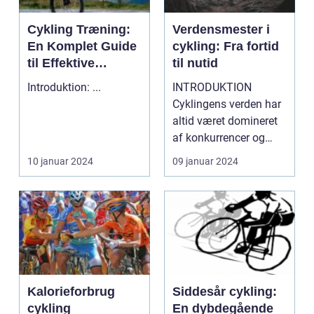
Cykling Træning:
Verdensmester i
En Komplet Guide
cykling: Fra fortid
til Effektive
til nutid
Træningsmetoder
Introduktion: ...
INTRODUKTION
Cyklingens verden har
altid været domineret
af konkurrencer og
mesterskaber. En af de
10 januar 2024
09 januar 2024
m...
Kalorieforbrug
Siddesår cykling:
cykling
En dybdegående