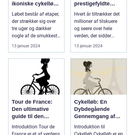
ikoniske cykelløb,
prestigefyldte
der årligt
cykelløb og en af
Løbet består af etaper,
Hvert år tiltrækker det
tiltrækker millioner
de største
der strækker sig over
millioner af tilskuere
af tilskuere og tv-
begivenheder
tre uger og dækker
og seere over hele
seere fra hele
inden for
nogle af de smukkeste
verden, der sidder
verden
sportsverdenen
og mest udfor...
klistret til sk...
13 januar 2024
13 januar 2024
Tour de France:
Cykelløb: En
Den ultimative
Dybdegående
guide til den
Gennemgang af
berømte cykelløb
En Tidsløs Sport
Introduktion Tour de
Introduktion til
France er et af verdens
Cykelløb Cykelløb er en