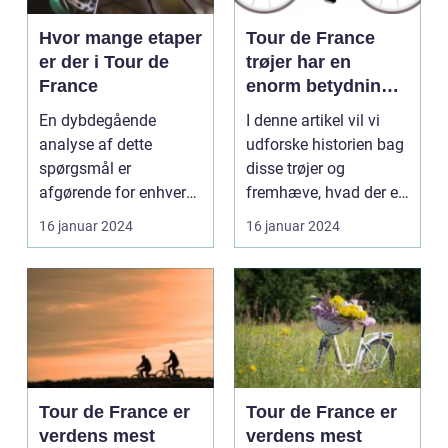
Hvor mange etaper
Tour de France
er der i Tour de
trøjer har en
France
enorm betydning
inden for
En dybdegående
I denne artikel vil vi
cykelsporten og er
analyse af dette
udforske historien bag
et symbol på
spørgsmål er
disse trøjer og
repræsentation og
afgørende for enhver
fremhæve, hvad der er
præstation for de
sports- og
vigtigt at vide ...
16 januar 2024
16 januar 2024
deltagende ryttere
fritidsentusiast. I den...
Tour de France er
Tour de France er
verdens mest
verdens mest