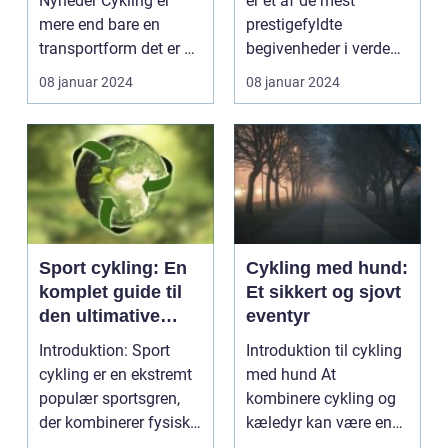
Nyheder Cykling er
er et af de mest
mere end bare en
prestigefyldte
transportform det er en
begivenheder i verdens
kærlighed til...
cykelsport. Det tiltr...
08 januar 2024
08 januar 2024
Sport cykling: En
Cykling med hund:
komplet guide til
Et sikkert og sjovt
den ultimative
eventyr
træningsoplevelse
Introduktion: Sport
Introduktion til cykling
cykling er en ekstremt
med hund At
populær sportsgren,
kombinere cykling og
der kombinerer fysisk
kæledyr kan være en
udfoldelse, kon...
fantastisk måde at ti...