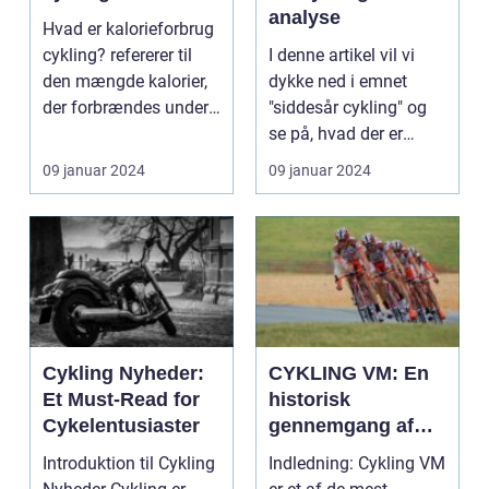
analyse
Hvad er kalorieforbrug
cykling? refererer til
I denne artikel vil vi
den mængde kalorier,
dykke ned i emnet
der forbrændes under
"siddesår cykling" og
en cykeltu...
se på, hvad der er
vigtigt at vide fo...
09 januar 2024
09 januar 2024
Cykling Nyheder:
CYKLING VM: En
Et Must-Read for
historisk
Cykelentusiaster
gennemgang af
verdensmesterska
Introduktion til Cykling
Indledning: Cykling VM
berne i cykling