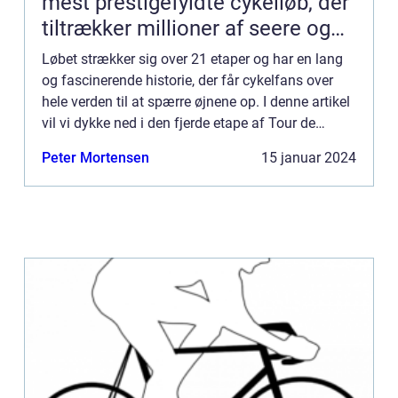
mest prestigefyldte cykelløb, der
tiltrækker millioner af seere og
tilskuere hvert år
Løbet strækker sig over 21 etaper og har en lang
og fascinerende historie, der får cykelfans over
hele verden til at spærre øjnene op. I denne artikel
vil vi dykke ned i den fjerde etape af Tour de
France og udforske dens betydning og udvikling
Peter Mortensen
15 januar 2024
genne...