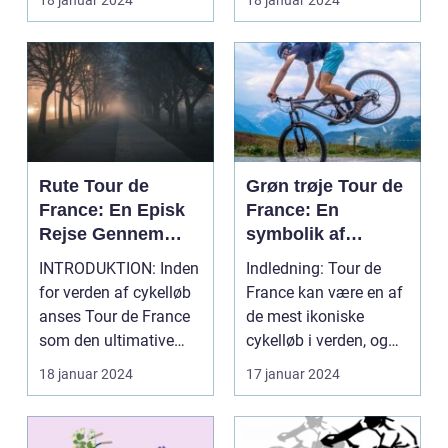
18 januar 2024
18 januar 2024
Rute Tour de
Grøn trøje Tour de
France: En Episk
France: En
Rejse Gennem
symbolik af
Historien
hastighed, taktik
INTRODUKTION: Inden
Indledning: Tour de
og udholdenhed
for verden af cykelløb
France kan være en af
anses Tour de France
de mest ikoniske
som den ultimative
cykelløb i verden, og
udfordring. Det e...
med dette fantasti...
18 januar 2024
17 januar 2024