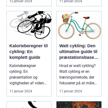
12 januar 2024
11 januar 2024
a...
Kalorieberegner til
Watt cykling: Den
cykling: En
ultimative guide til
komplett guide
præstationsbasere
t træning
Kalorieberegner
Hvad er watt cykling?
cykling: En
Watt cykling er en
præsentation og
træningsmetode, der
vigtigheden af viden
fokuserer på at måle
om dette emne.
og forbedre ens pr...
11 januar 2024
11 januar 2024
Cykling har i årtie...