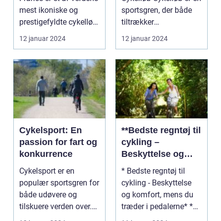
mest ikoniske og
sportsgren, der både
prestigefyldte cykelløb.
tiltrækker
Hvert år saml...
fritidsmotionister og
12 januar 2024
12 januar 2024
prof...
Cykelsport: En
**Bedste regntøj til
passion for fart og
cykling –
konkurrence
Beskyttelse og
komfort, mens du
Cykelsport er en
* Bedste regntøj til
træder i
populær sportsgren for
cykling - Beskyttelse
pedalerne**
både udøvere og
og komfort, mens du
tilskuere verden over.
træder i pedalerne* *
Med sin kombination
Introduktion t...