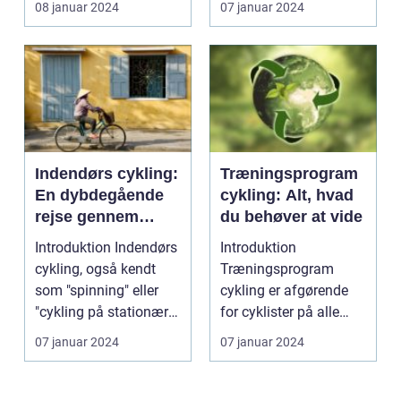
08 januar 2024
07 januar 2024
Indendørs cykling:
Træningsprogram
En dybdegående
cykling: Alt, hvad
rejse gennem
du behøver at vide
historien og
Introduktion Indendørs
Introduktion
essentielle punkter
cykling, også kendt
Træningsprogram
til den
som "spinning" eller
cykling er afgørende
interesserede
"cykling på stationær
for cyklister på alle
cykel", er en...
niveauer - fra
07 januar 2024
07 januar 2024
begyndere ti...