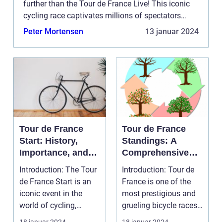
further than the Tour de France Live! This iconic
cycling race captivates millions of spectators
around the globe each year, delivering awe-
Peter Mortensen
13 januar 2024
inspiring ...
Tour de France
Tour de France
Start: History,
Standings: A
Importance, and
Comprehensive
Evolution
Guide for Sports
Introduction: The Tour
Introduction: Tour de
Enthusiasts
de France Start is an
France is one of the
iconic event in the
most prestigious and
world of cycling,
grueling bicycle races
captivating sport...
in the world....