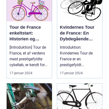
Tour de France
Kvindernes Tour
enkeltstart:
de France: En
Historien og
Dybdegående
betydningen af
Historie og Vigtige
[Introduktion] Tour de
Introduktion:
løbets individuelle
Fakta
France, et af verdens
Kvindernes Tour de
etaper
mest prestigefyldte
France er en
cykelløb, er kendt for
prestigefyldt
sine udfordr...
cykelløbsbegivenhed,
17 januar 2024
17 januar 2024
der fejrer kvinders...